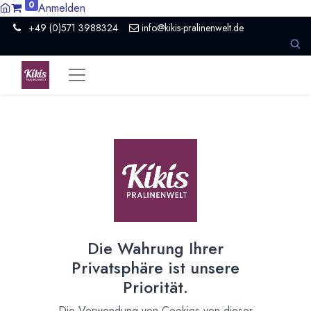
0
Anmelden
+49 (0)571 3988324
info@kikis-pralinenwelt.de
Suche nach lokalem Anbieter?
Einen Vertriebspartner kontaktieren
Nach Level filtern
Alle Kategorien
3
Hersteller Schokolade
3
Die Wahrung Ihrer
Nach Land filtern
Privatsphäre ist unsere
Alle Länder
1386
Priorität.
Argentinien
3
Die Verwendung von Cookies von dieser