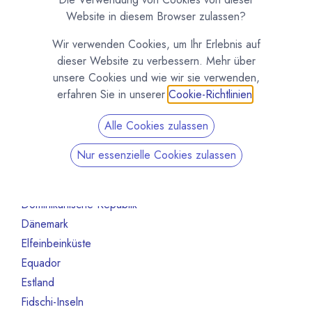
Australien
10
Website in diesem Browser zulassen?
Bahrain
1
Wir verwenden Cookies, um Ihr Erlebnis auf
Belgien
80
dieser Website zu verbessern. Mehr über
Benin
1
unsere Cookies und wie wir sie verwenden,
Brasilien
18
erfahren Sie in unserer
Cookie-Richtlinien
.
Bulgarien
1
Alle Cookies zulassen
Chile
1
China
2
Nur essenzielle Cookies zulassen
Costa Rica
3
Deutschland
468
Dominikanische Republik
2
Dänemark
13
Elfeinbeinküste
4
Equador
12
Estland
1
Fidschi-Inseln
1