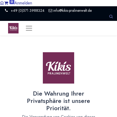
0
Anmelden
+49 (0)571 3988324
info@kikis-pralinenwelt.de
Suche nach lokalem Anbieter?
Einen Vertriebspartner kontaktieren
Nach Level filtern
Alle Kategorien
1
Hersteller Schokolade
1
Die Wahrung Ihrer
Nach Land filtern
Privatsphäre ist unsere
Alle Länder
1386
Priorität.
Argentinien
3
Die Verwendung von Cookies von dieser