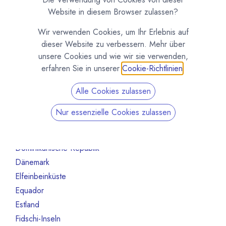
Australien
10
Website in diesem Browser zulassen?
Bahrain
1
Wir verwenden Cookies, um Ihr Erlebnis auf
Belgien
80
dieser Website zu verbessern. Mehr über
Benin
1
unsere Cookies und wie wir sie verwenden,
Brasilien
18
erfahren Sie in unserer
Cookie-Richtlinien
.
Bulgarien
1
Alle Cookies zulassen
Chile
1
China
2
Nur essenzielle Cookies zulassen
Costa Rica
3
Deutschland
468
Dominikanische Republik
2
Dänemark
13
Elfeinbeinküste
4
Equador
12
Estland
1
Fidschi-Inseln
1