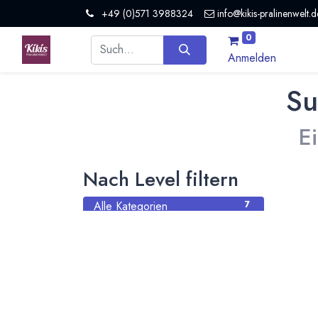
+49 (0)571 3988324
info@kikis-pralinenwelt.d
0
Anmelden
Su
E
Nach Level filtern
Alle Kategorien
7
Hersteller Schokolade
4
Schokoladeformen
1
Maschinen und Ausrüstung
2
Nach Land filtern