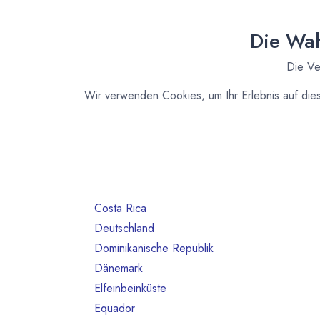
Alle Länder
1386
Argentinien
3
Die Wah
Australien
10
Die Ve
Bahrain
1
Belgien
80
Wir verwenden Cookies, um Ihr Erlebnis auf die
Benin
1
Brasilien
18
Bulgarien
1
Chile
1
China
2
Costa Rica
3
Deutschland
468
Dominikanische Republik
2
Dänemark
13
Elfeinbeinküste
4
Equador
12