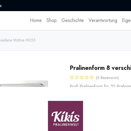
e
Home
Shop
Geschichte
Verantwortung
Eige
chiedene Motive M355
Pralinenform 8 versc
(0 Rezension)
Profi Pralinenform für 32 Pralin
23,90
€
*
* inkl. MwST. zzgl.
Versandk
Lieferzeit: sofort lieferbar