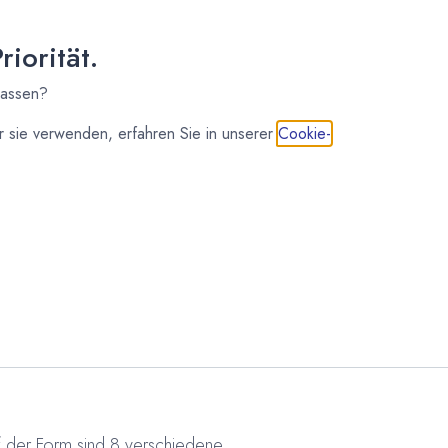
iorität.
lassen?
IN DEN WARENKORB
 sie verwenden, erfahren Sie in unserer
Cookie-
ralinenformen
Pralinen- und Schokoladenformen
uf der Form sind 8 verschiedene