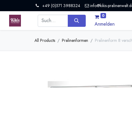
+49 (0)571 3988324
info@kikis-pralinenwelt.d
0
Anmelden
All Products
Pralinenformen
Pralinenform 8 vers