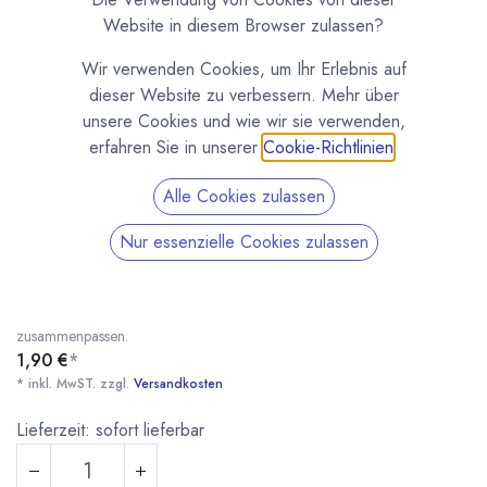
Website in diesem Browser zulassen?
Wir verwenden Cookies, um Ihr Erlebnis auf
dieser Website zu verbessern. Mehr über
unsere Cookies und wie wir sie verwenden,
erfahren Sie in unserer
Cookie-Richtlinien
.
Alle Cookies zulassen
Pin für Doppelformen
Nur essenzielle Cookies zulassen
(0 Rezension)
Pin für Doppelformen. Damit können zwei Formen übereinander
ausgerichtet werden, damit die Pralinen oder Figuren genau
zusammenpassen.
1,90
€
*
* inkl. MwST. zzgl.
Versandkosten
* inkl. MwST. zzgl.
Lieferzeit: sofort lieferbar