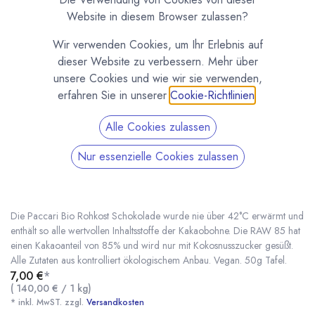
Website in diesem Browser zulassen?
Wir verwenden Cookies, um Ihr Erlebnis auf
dieser Website zu verbessern. Mehr über
unsere Cookies und wie wir sie verwenden,
erfahren Sie in unserer
Cookie-Richtlinien
.
Alle Cookies zulassen
Nur essenzielle Cookies zulassen
Paccari RAW 85 mit Kokosnusszucker Tafel
Rohe Bio Schokolade
(0 Rezension)
Die Paccari Bio Rohkost Schokolade wurde nie über 42°C erwärmt und
enthält so alle wertvollen Inhaltsstoffe der Kakaobohne. Die RAW 85 hat
einen Kakaoanteil von 85% und wird nur mit Kokosnusszucker gesüßt.
Alle Zutaten aus kontrolliert ökologischem Anbau. Vegan. 50g Tafel.
Paccari RAW 85 mit Kokosnusszucker Tafel Rohe Bio Schokolade
* inkl. MwST. zzgl.
7,00
€
*
(
140,00
€
/
1
kg
)
* inkl. MwST. zzgl.
Versandkosten