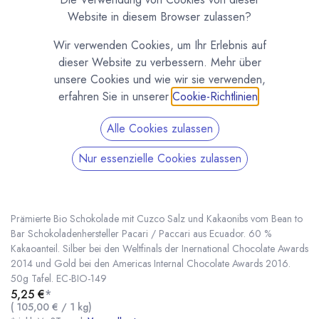
Website in diesem Browser zulassen?
Wir verwenden Cookies, um Ihr Erlebnis auf
dieser Website zu verbessern. Mehr über
unsere Cookies und wie wir sie verwenden,
erfahren Sie in unserer
Cookie-Richtlinien
.
Alle Cookies zulassen
Nur essenzielle Cookies zulassen
Bio Schokolade Paccari mit Cuzco Pink Salz &
Nibs, 60% Kakao
(0 Rezension)
Prämierte Bio Schokolade mit Cuzco Salz und Kakaonibs vom Bean to
Bar Schokoladenhersteller Pacari / Paccari aus Ecuador. 60 %
Kakaoanteil. Silber bei den Weltfinals der Inernational Chocolate Awards
2014 und Gold bei den Americas Internal Chocolate Awards 2016.
Bio Schokolade Paccari mit Cuzco Pink Salz & Nibs, 60% Kakao
* inkl. MwST. zzgl.
50g Tafel. EC-BIO-149
5,25
€
*
(
105,00
€
/
1
kg
)