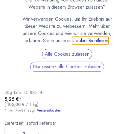
Website in diesem Browser zulassen?
Wir verwenden Cookies, um Ihr Erlebnis auf
dieser Website zu verbessern. Mehr über
unsere Cookies und wie wir sie verwenden,
erfahren Sie in unserer
Cookie-Richtlinien
.
Alle Cookies zulassen
Bio Schokolade Paccari mit Kirsche, 60% Kakao
Nur essenzielle Cookies zulassen
(0 Rezension)
Prämierte Bio Schokolade mit getrockneten Kirschen vom Bean to Bar
Schokoladenhersteller Pacari / Paccari aus Ecuador. 60 % Kakaoanteil.
50g Tafel. EC-BIO-141
5,25
€
*
(
105,00
€
/
1
kg
)
* inkl. MwST. zzgl.
Versandkosten
Bio Schokolade Paccari mit Kirsche, 60% Kakao
* inkl. MwST. zzgl.
Lieferzeit: sofort lieferbar