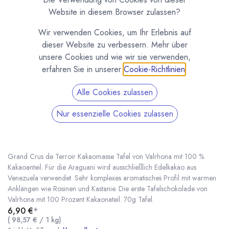
Website in diesem Browser zulassen?
Wir verwenden Cookies, um Ihr Erlebnis auf
dieser Website zu verbessern. Mehr über
unsere Cookies und wie wir sie verwenden,
erfahren Sie in unserer
Cookie-Richtlinien
.
Alle Cookies zulassen
Nur essenzielle Cookies zulassen
Araguani 100% - Grand Crus Tafel von
Valrhona
(0 Rezension)
Grand Crus de Terroir Kakaomasse Tafel von Valrhona mit 100 %
Kakaoanteil. Für die Araguani wird ausschließlich Edelkakao aus
Venezuela verwendet. Sehr komplexes aromatisches Profil mit warmen
Anklängen wie Rosinen und Kastanie. Die erste Tafelschokolade von
Araguani 100% - Grand Crus Tafel von Valrhona
* inkl. MwST. zzgl.
Valrhona mit 100 Prozent Kakaonateil. 70g Tafel.
6,90
€
*
(
98,57
€
/
1
kg
)