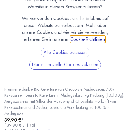
Website in diesem Browser zulassen?
Wir verwenden Cookies, um Ihr Erlebnis auf
dieser Website zu verbessern. Mehr über
unsere Cookies und wie wir sie verwenden,
erfahren Sie in unserer
Cookie-Richtlinien
.
Alle Cookies zulassen
Nur essenzielle Cookies zulassen
1kg Bio Kuvertüre 70% - Chocolat Madagascar
Robert
(0 Rezension)
Prämierte dunkle Bio Kuvertüre von Chocolate Madagascar. 70%
Kakaoanteil. Bean to Kuvertüre in Madagaskar. 1kg Packung (10x100g).
Ausgezeichnet mit Silber der Academy of Chocolate. Herkunft von
Kakaobohnen und Zucker, sowie die Verarbeitung zu 100 % in
1kg Bio Kuvertüre 70% - Chocolat Madagascar Robert
* inkl. MwST. zzgl.
Madagaskar.
39,90
€
*
(
39,90
€
/
1
kg
)