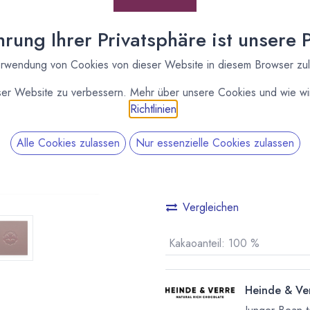
(
101,43
€
/
1
kg
)
* inkl. MwST. zzgl.
Versandk
rung Ihrer Privatsphäre ist unsere Pr
rwendung von Cookies von dieser Website in diesem Browser zu
Lieferzeit: sofort lieferbar
ser Website zu verbessern. Mehr über unsere Cookies und wie wir
Richtlinien
.
Alle Cookies zulassen
Nur essenzielle Cookies zulassen
Vergleichen
Kakaoanteil
:
100 %
Heinde & Ve