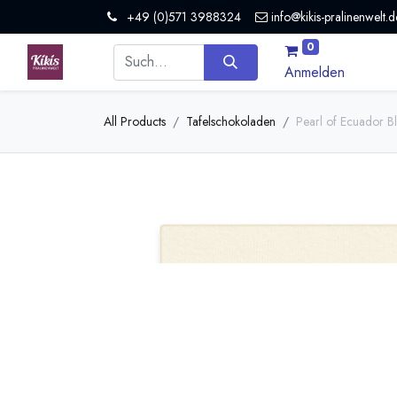
+49 (0)571 3988324
info@kikis-pralinenwelt.d
0
Anmelden
All Products
Tafelschokoladen
Pearl of Ecuador B