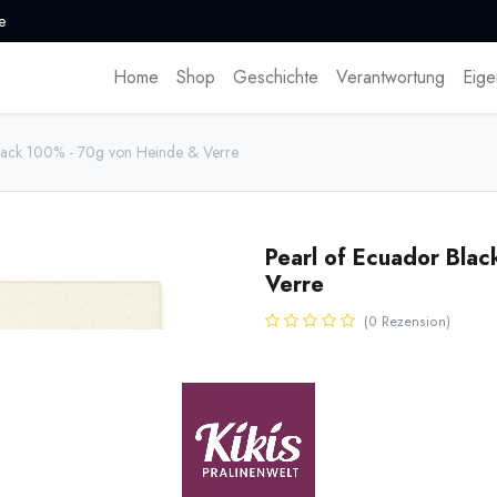
e
Home
Shop
Geschichte
Verantwortung
Eige
lack 100% - 70g von Heinde & Verre
Pearl of Ecuador Bla
Verre
(0 Rezension)
Die Pearl of Ecuador Black 100
Qualitätsstufe (ASSPS) des Naci
Ecuador hergestellt. Manufaktur
ausgesprochen milder und schoko
7,10
€
*