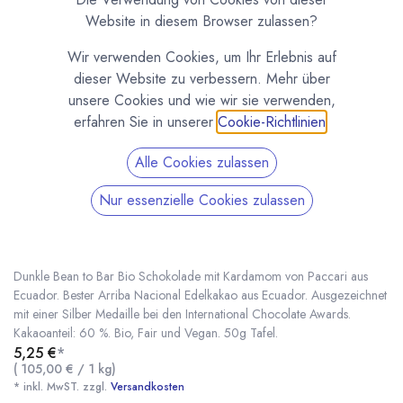
Website in diesem Browser zulassen?
Wir verwenden Cookies, um Ihr Erlebnis auf
dieser Website zu verbessern. Mehr über
unsere Cookies und wie wir sie verwenden,
erfahren Sie in unserer
Cookie-Richtlinien
.
Alle Cookies zulassen
Nur essenzielle Cookies zulassen
Bio Schokolade Paccari mit Kardamom, 60%
Kakao
(0 Rezension)
Dunkle Bean to Bar Bio Schokolade mit Kardamom von Paccari aus
Ecuador. Bester Arriba Nacional Edelkakao aus Ecuador. Ausgezeichnet
mit einer Silber Medaille bei den International Chocolate Awards.
Kakaoanteil: 60 %. Bio, Fair und Vegan. 50g Tafel.
Bio Schokolade Paccari mit Kardamom, 60% Kakao
* inkl. MwST. zzgl.
5,25
€
*
(
105,00
€
/
1
kg
)
* inkl. MwST. zzgl.
Versandkosten