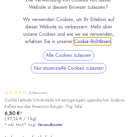
Website in diesem Browser zulassen?
Wir verwenden Cookies, um Ihr Erlebnis auf
dieser Website zu verbessern. Mehr über
unsere Cookies und wie wir sie verwenden,
erfahren Sie in unserer
Cookie-Richtlinien
.
Alle Cookies zulassen
Nur essenzielle Cookies zulassen
Bukonzo Kaffee Schokolade 70% Tafel von
Latitude
(0 Rezension)
Dunkle Latitude Schokolade mit einzigartigem ugandischen Arabica-
Kaffee aus den Rwenzori-Bergen. 70g Tafel.
6,80
€
*
Bukonzo Kaffee Schokolade 70% Tafel von Latitude
* inkl. MwST. zzgl.
(
97,14
€
/
1
kg
)
* inkl. MwST. zzgl.
Versandkosten