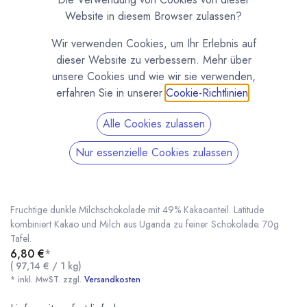
Website in diesem Browser zulassen?
Wir verwenden Cookies, um Ihr Erlebnis auf
dieser Website zu verbessern. Mehr über
unsere Cookies und wie wir sie verwenden,
erfahren Sie in unserer
Cookie-Richtlinien
.
Alle Cookies zulassen
Nur essenzielle Cookies zulassen
Dunkle Milchschokolade 49% Tafel von
Latitude
(0 Rezension)
Fruchtige dunkle Milchschokolade mit 49% Kakaoanteil. Latitude
kombiniert Kakao und Milch aus Uganda zu feiner Schokolade. 70g
Tafel.
6,80
€
*
Dunkle Milchschokolade 49% Tafel von Latitude
* inkl. MwST. zzgl.
(
97,14
€
/
1
kg
)
* inkl. MwST. zzgl.
Versandkosten