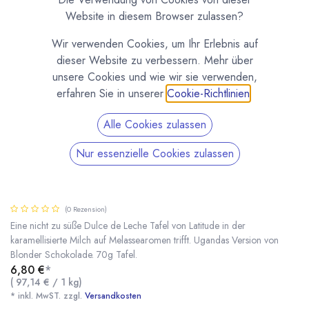
Website in diesem Browser zulassen?
Wir verwenden Cookies, um Ihr Erlebnis auf
dieser Website zu verbessern. Mehr über
unsere Cookies und wie wir sie verwenden,
erfahren Sie in unserer
Cookie-Richtlinien
.
Alle Cookies zulassen
Nur essenzielle Cookies zulassen
Weißer Karamell, Weiße Schokolade 40%
Tafel von Latitude
(0 Rezension)
Eine nicht zu süße Dulce de Leche Tafel von Latitude in der
karamellisierte Milch auf Melassearomen trifft. Ugandas Version von
Blonder Schokolade. 70g Tafel.
Weißer Karamell, Weiße Schokolade 40% Tafel von Latitude
* inkl. MwST. zzgl.
6,80
€
*
(
97,14
€
/
1
kg
)
* inkl. MwST. zzgl.
Versandkosten