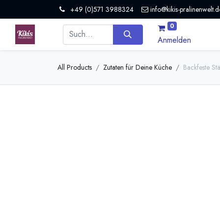
+49 (0)571 3988324
info@kikis-pralinenwelt.d
0
Anmelden
All Products
Zutaten für Deine Küche
Backfeste St