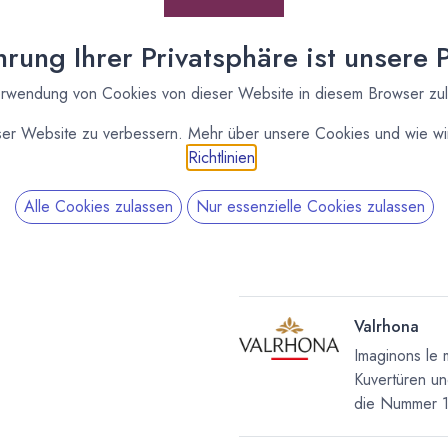
Petits Pains Himbeer,
Valrhona
rung Ihrer Privatsphäre ist unsere Pr
[170603] 1,6kg Batons
rwendung von Cookies von dieser Website in diesem Browser zu
Petits Pains Himbeer,
Valrhona
ser Website zu verbessern. Mehr über unsere Cookies und wie wir
Richtlinien
.
Alle Cookies zulassen
Nur essenzielle Cookies zulassen
Valrhona
Imaginons le 
Kuvertüren un
die Nummer 1 