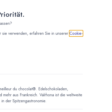
14,50
€
*
(
90,63
€
/
1
kg
)
iorität.
7 - 14 Tage
75,00
€
*
lassen?
(
46,88
€
/
1
kg
)
 sie verwenden, erfahren Sie in unserer
Cookie-
IN DEN WARENKORB
meilleur du chocolat®. Edelschokoladen,
d mehr aus Frankreich. Valrhona ist die weltweite
in der Spitzengastronomie.