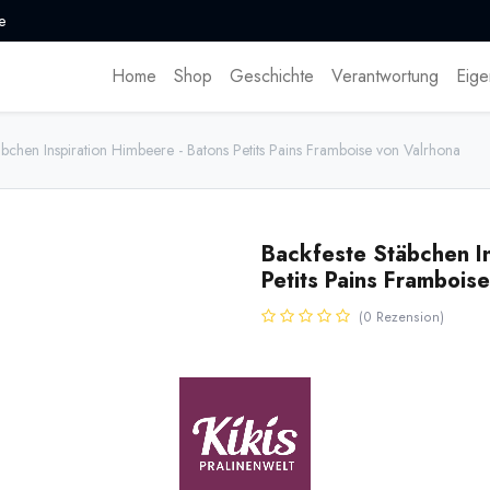
e
Home
Shop
Geschichte
Verantwortung
Eige
äbchen Inspiration Himbeere - Batons Petits Pains Framboise von Valrhona
Backfeste Stäbchen In
Petits Pains Frambois
(0 Rezension)
* inkl. MwST. zzgl.
Versandk
Backfeste Stäbchen mit Himbeere
fruchtigen Geschmack im Feinge
ca. 8 cm. Gewicht 7g/Stück. (1,6
Name
Men
[170609] 160g Batons