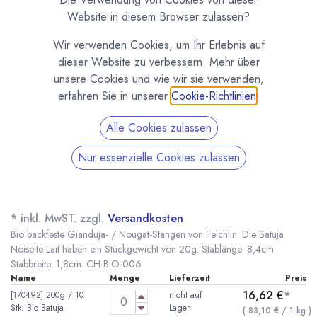
Website in diesem Browser zulassen?
Wir verwenden Cookies, um Ihr Erlebnis auf
dieser Website zu verbessern. Mehr über
unsere Cookies und wie wir sie verwenden,
erfahren Sie in unserer
Cookie-Richtlinien
.
Alle Cookies zulassen
Nur essenzielle Cookies zulassen
Bio Batuja Noisette Lait, Backeste Gianduja-
Stäbchen von Felchlin
(0 Rezension)
* inkl. MwST. zzgl.
Versandkosten
Bio backfeste Gianduja- / Nougat-Stangen von Felchlin. Die Batuja
Noisette Lait haben ein Stückgewicht von 20g. Stablänge: 8,4cm
Stabbreite: 1,8cm. CH-BIO-006
Name
Menge
Lieferzeit
Preis
16,62
€
*
[170492] 200g / 10
nicht auf
Stk. Bio Batuja
Lager
(
83,10
€
/
1
kg
)