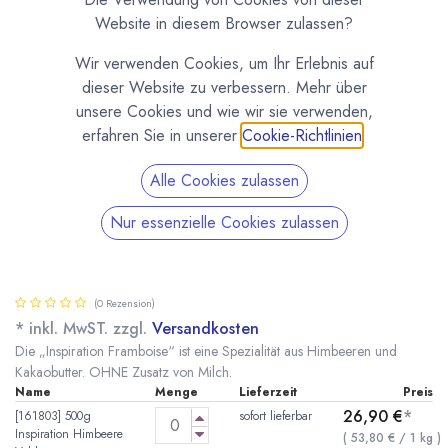
Website in diesem Browser zulassen?
Wir verwenden Cookies, um Ihr Erlebnis auf
dieser Website zu verbessern. Mehr über
unsere Cookies und wie wir sie verwenden,
erfahren Sie in unserer
Cookie-Richtlinien
.
Alle Cookies zulassen
Nur essenzielle Cookies zulassen
Inspiration Framboise - Himbeerfruchtkuvertüre
von Valrhona
(0 Rezension)
* inkl. MwST. zzgl.
Versandkosten
Die „Inspiration Framboise“ ist eine Spezialität aus Himbeeren und
Kakaobutter. OHNE Zusatz von Milch.
Name
Menge
Lieferzeit
Preis
26,90
€
*
[161803] 500g
sofort lieferbar
Inspiration Himbeere
(
53,80
€
/
1
kg
)