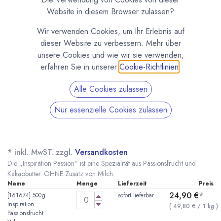
Website in diesem Browser zulassen?
Wir verwenden Cookies, um Ihr Erlebnis auf
dieser Website zu verbessern. Mehr über
unsere Cookies und wie wir sie verwenden,
erfahren Sie in unserer
Cookie-Richtlinien
.
Alle Cookies zulassen
Nur essenzielle Cookies zulassen
Inspiration Passion - Passionsfruchtkuvertüre
von Valrhona
(0 Rezension)
* inkl. MwST. zzgl.
Versandkosten
Die „Inspiration Passion“ ist eine Spezialität aus Passionsfrucht und
Kakaobutter. OHNE Zusatz von Milch.
Name
Menge
Lieferzeit
Preis
24,90
€
*
[161674] 500g
sofort lieferbar
Inspiration
(
49,80
€
/
1
kg
)
Passionsfrucht