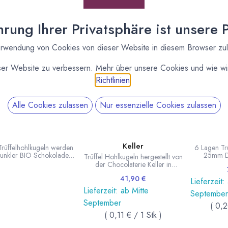
rung Ihrer Privatsphäre ist unsere Pr
rwendung von Cookies von dieser Website in diesem Browser zu
ser Website zu verbessern. Mehr über unsere Cookies und wie wir
Richtlinien
.
Alle Cookies zulassen
Nur essenzielle Cookies zulassen
MBORG FINEST FOOD
KELLER CHOCOLATERIE
 Trüffel Hohlkugeln
6 Lagen Trüffelkugeln
6 Lagen 
unkle Schokolade
gemischt Chocolaterie
Hohlku
Keller
Trüffelhohlkugeln werden
6 Lagen Trü
dunkler BIO Schokolade
25mm D
Trüffel Hohlkugeln hergestellt von
stellt. 1 Lage enthält 63
Valrhona,
der Chocolaterie Keller in
kugeln. DE-ÖKO-006.
Spezialiste
Deutschland. Durchmesser der
Je 2 Lagen d
41,90
€
Kugeln 26 mm. Je 2 Lagen in
Lieferzeit:
Weiße Hohlk
Dunkler Schokolade,
Lieferzeit: ab Mitte
September
378 Trüff
Milchschokolade und Weißer
bester franz
September
Schokolade. 63 Kugeln pro Lage,
(
0,2
insgesamt 378 Hohlkugeln.
(
0,11
€
/
1
Stk
)