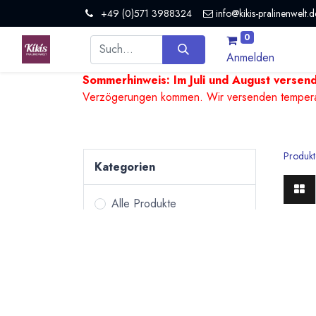
+49 (0)571 3988324
info@kikis-pralinenwelt.d
0
Anmelden
Sommerhinweis: Im Juli und August versen
Verzögerungen kommen. Wir versenden temperature
Produkt
Kategorien
Alle Produkte
Pralinen &
Prali
Trüffel
Große 
Bean to Bar Schokoladen
German
Tafelschokoladen
lecker
Kulinarisches