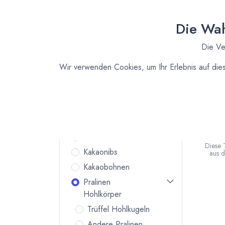
Zutaten für
Deine
Die Wah
Küche
Vanille und Essenzen
Die Ve
Bio Fruchtpulver
Wir verwenden Cookies, um Ihr Erlebnis auf die
Kuvertüre
Backstabile Schokoladen
Kakaopulver
HO
Kakaobutter
BIO
D
Kakaomasse
Diese 
Kakaonibs
aus 
herge
Kakaobohnen
Hohl
Pralinen
Hohlkörper
Trüffel Hohlkugeln
Andere Pralinen