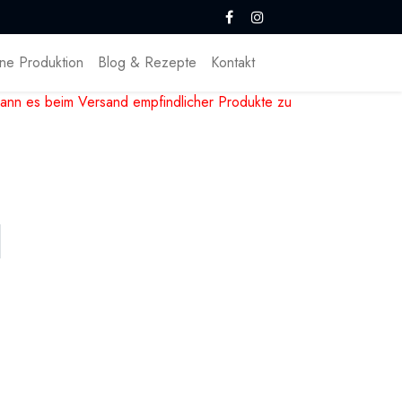
ne Produktion
Blog & Rezepte
Kontakt
ann es beim Versand empfindlicher Produkte zu
hona Edelschokolade, Bio, Vegan, Made in
rragender Ausgangspunkt um einfach und schnell