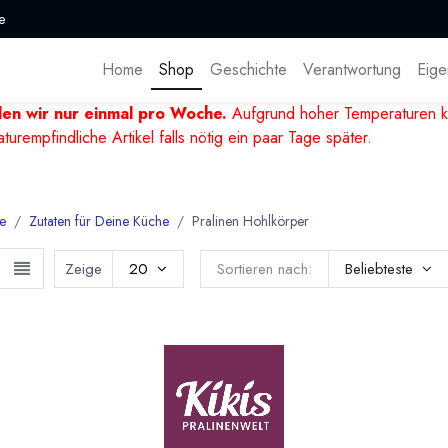
e
Home
Shop
Geschichte
Verantwortung
Eige
den wir nur einmal pro Woche.
Aufgrund hoher Temperaturen k
mpfindliche Artikel falls nötig ein paar Tage später.
e
Zutaten für Deine Küche
Pralinen Hohlkörper
Zeige
20
Sortieren nach:
Beliebteste
nen Hohlkörper und Trüffel Hohlkugeln
Auswahl an Pralinehohlkörpern und Trüffel Hohlkugeln. Aus Valr
y. Die Pralinenhohlkörper und Trüffel-Hohlkugeln sind ein hervo
e eigene Pralinen und Trüffel herzustellen.