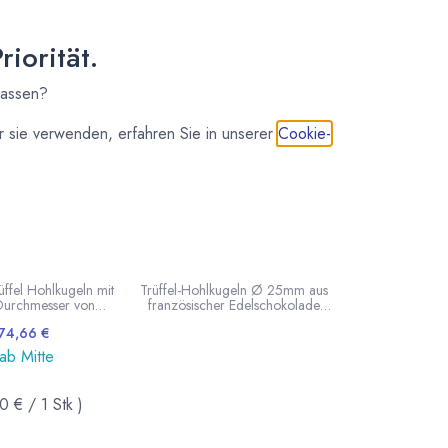
iorität.
lassen?
 sie verwenden, erfahren Sie in unserer
Cookie-
VALRHONA
VALRHONA
Valrhona Trüffel
Trüffel-Hohlkugeln Weiß
geln gemischt
von Valrhona
ffel Hohlkugeln mit
Trüffel-Hohlkugeln Ø 25mm aus
urchmesser von
französischer Edelschokolade
 dem französischem
von Valrhona. 1 Lage enthält 63
74,66
€
n für Edelschokolade.
Kugeln.
unkle, Vollmilch und
 ab Mitte
ugeln für insgesamt
el oder Pralinen in
ösischer Schokolade.
0
€
/
1
Stk
)