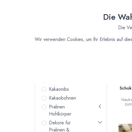
Zutaten für
angew
Deine
Die Wah
Küche
Vanille und Essenzen
Die Ve
Bio Fruchtpulver
Wir verwenden Cookies, um Ihr Erlebnis auf die
Kuvertüre
Backstabile Schokoladen
Kakaopulver
Kakaobutter
Kakaomasse
Schok
Kakaonibs
Kakaobohnen
Neutra
zum 
Pralinen
G
Hohlkörper
Dekore für
Pralinen &