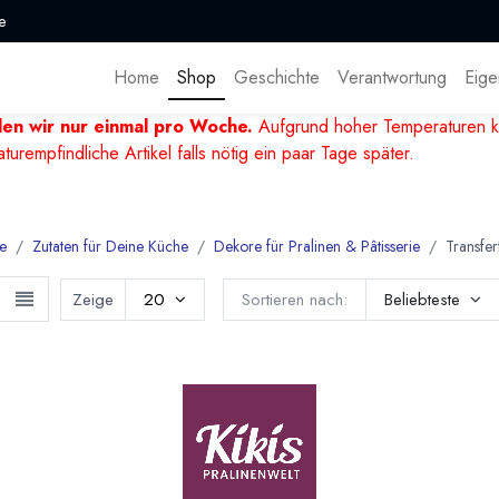
e
Home
Shop
Geschichte
Verantwortung
Eige
den wir nur einmal pro Woche.
Aufgrund hoher Temperaturen k
mpfindliche Artikel falls nötig ein paar Tage später.
e
Zutaten für Deine Küche
Dekore für Pralinen & Pâtisserie
Transfer
Zeige
20
Sortieren nach:
Beliebteste
ferfolien zum Bedrucken von Schokolade und Pralin
verschiedene klassische und moderne Transferfolien als Dekor für
erfolien können ganz einfach Pralinen und Schokoladen mit ein
h die Folie auf die noch warme Schokolade legen und leicht andr
h abgezogen werden und die Schokolade ist mit Lebensmittelfarbe 