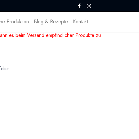
ne Produktion
Blog & Rezepte
Kontakt
ann es beim Versand empfindlicher Produkte zu
folien
en
 Pralinen und Schokolade. Mit diesen
em besonderen Druck versehen werden. Dazu
ücken. Nachdem Auskühlen kann die Folie
bedruckt. Ein tolles Dekor das einfach