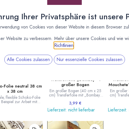
endet werden kann.
rung Ihrer Privatsphäre ist unsere Pr
rwendung von Cookies von dieser Website in diesem Browser zu
ser Website zu verbessern. Mehr über unsere Cookies und wie wir
Richtlinien
.
Alle Cookies zulassen
Nur essenzielle Cookies zulassen
Transferfolie „Bombay“ 1
Transfer
VALRHONA
großer Bogen
Mouchete“
o-Folie neutral 38 cm
Ein großer Bogen (40 cm x 25
Ein großer
x 38 cm
cm) Transferfolie mit „Bombay“
cm) Transfe
le, flexible Schoko-Folie
Motiv.
Beispiel zur Arbeit mit
3,99
€
anache-Rahmen für
Lieferzeit: nicht lieferbar
Lieferzeit:
Schnittpralinen.