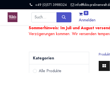
+49 (0)571 3988324
info@kikis-pralinenwelt.d
0
Anmelden
Sommerhinweis: Im Juli und August versen
Verzögerungen kommen. Wir versenden temperature
Produkt
Kategorien
Alle Produkte
Pralinen &
Trans
Trüffel
Viele 
Bean to Bar Schokoladen
Transf
Tafelschokoladen
einfac
Kulinarisches
einfac