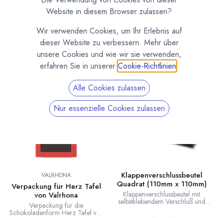
Selbstklebende Klappenverschlussbeutel als optimale
Website in diesem Browser zulassen?
Verpackung für Tafelschokolade. Unterschiedliche größen für
alle gängigen Tafelformate. Mit diesen Beuteln kannst du
Wir verwenden Cookies, um Ihr Erlebnis auf
deine Tafeln schnell und sicher verpacken.
dieser Website zu verbessern. Mehr über
unsere Cookies und wie wir sie verwenden,
erfahren Sie in unserer
Cookie-Richtlinien
.
Alle Cookies zulassen
Nur essenzielle Cookies zulassen
Klappenverschlussbeutel
VALRHONA
Quadrat (110mm x 110mm)
Verpackung für Herz Tafel
Klappenverschlussbeutel mit
von Valrhona
selbstklebendem Verschluß und
Verpackung für die
Abrissperforation. Passend für
Schokoladenform Herz Tafel von
quadratische Tafeln. Maße: Länge: