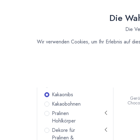
Zutaten für
Deine
Die Wah
Küche
Vanille und Essenzen
Die Ve
Bio Fruchtpulver
Wir verwenden Cookies, um Ihr Erlebnis auf die
Kuvertüre
Backstabile Schokoladen
Kakaopulver
Kakaobutter
CH
Kakaomasse
Bio K
Kakaonibs
Gerös
Chocol
Kakaobohnen
Madaga
Cr
Pralinen
Kak
Hohlkörper
Dekore für
Pralinen &