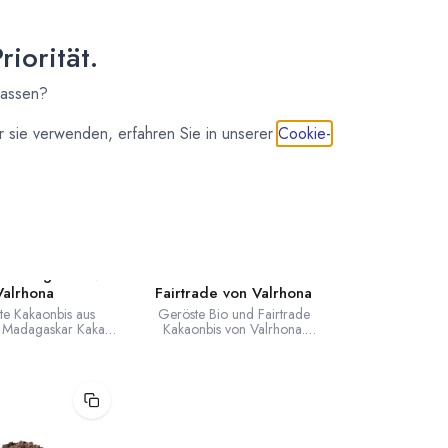
iorität.
lassen?
 sie verwenden, erfahren Sie in unserer
Cookie-
VALRHONA
VALRHONA
s Madagaskar von
Bio Kakaonibs Peru
Valrhona
Fairtrade von Valrhona
te Kakaonbis aus
Geröste Bio und Fairtrade
 Madagaskar Kakao
Kakaonbis von Valrhona.
lantage von Valrhona.
Hergestellt aus Bio und Fairtrade
Kakaobohnen aus Peru.