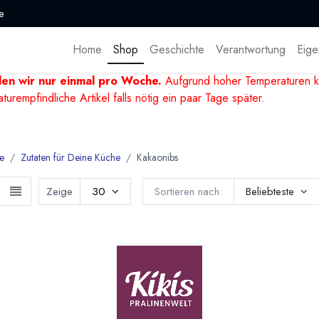
e
Home
Shop
Geschichte
Verantwortung
Eige
den wir nur einmal pro Woche.
Aufgrund hoher Temperaturen k
mpfindliche Artikel falls nötig ein paar Tage später.
e
Zutaten für Deine Küche
Kakaonibs
Zeige
30
Sortieren nach:
Beliebteste
Kakaonibs - Bio -Vegan - Roh oder Geröstet
ibs - gebrochene und geschälte Kakaobohnen - in unterschiedlich
llisiert. Von Valrhona, Paccari, Michel Cluizel und anderen große
gsprodukt für eigene Schokolade dienen, aber auch als Knusprige
ren eingesetzt werden.