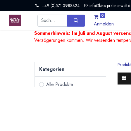
+49 (0)571 3988324
info@kikis-pralinenwelt.d
0
Anmelden
Sommerhinweis: Im Juli und August versen
Verzögerungen kommen. Wir versenden temperature
Produkt
Kategorien
Alle Produkte
Pralinen &
Edel 
Trüffel
Kakaon
Bean to Bar Schokoladen
karame
Tafelschokoladen
Ausgan
Kulinarisches
Backwa