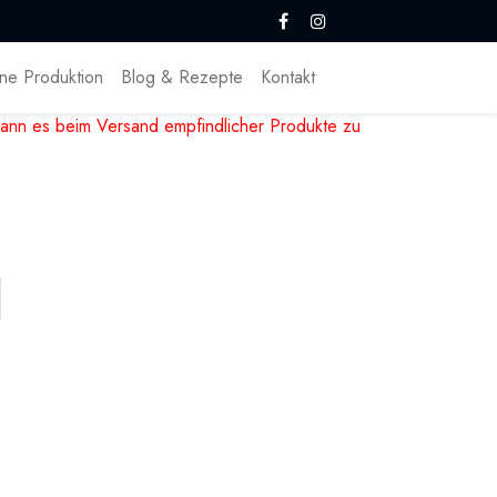
ne Produktion
Blog & Rezepte
Kontakt
ann es beim Versand empfindlicher Produkte zu
en Varianten. Roh oder geröstet, Bio, pur oder
n Chocolatiers. Kakanibs können als
 Zutat in Pralinen, Schokoladen, Müsli und