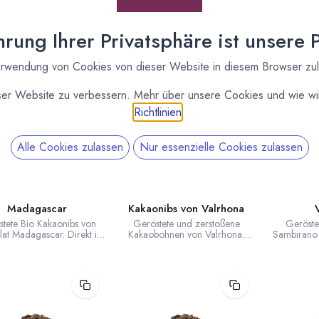
rung Ihrer Privatsphäre ist unsere Pr
rwendung von Cookies von dieser Website in diesem Browser zu
ser Website zu verbessern. Mehr über unsere Cookies und wie wir
Richtlinien
.
Alle Cookies zulassen
Nur essenzielle Cookies zulassen
OCOLAT MADAGASCAR
VALRHONA
akaonibs von Chocolat
Grué de Cacao - Geröstete
Kakaonib
Madagascar
Kakaonibs von Valrhona
tete Bio Kakaonibs von
Geröstete und zerstoßene
Geröste
at Madagascar. Direkt in
Kakaobohnen von Valrhona.
Sambirano
skar aus feinstem Grand
100% Kakao.
der Millot P
u de Sambirano Bio
aobohnen hergestellt.