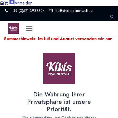
0
Anmelden
+49 (0)571 3988324
info@kikis-pralinenwelt.de
Sommerhinweis: Im Juli und August versenden wir nur
einmal pro Woche.
Aufgrund hoher Temperaturen kann es
beim Versand empfindlicher Produkte zu Verzögerungen
kommen. Wir versenden temperaturempfindliche Artikel falls
nötig ein paar Tage später.
Zeige
30
Die Wahrung Ihrer
Tafelschokoladen
Privatsphäre ist unsere
Priorität.
Edle Tafelschokoladen
Die Verwendung von Cookies von dieser