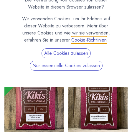
Tafelschokoladen aus Weißer Schokolade, Milchschokolade
Website in diesem Browser zulassen?
und Dunkler Schokolade Als pure Schokolade und mit
Wir verwenden Cookies, um Ihr Erlebnis auf
verschiedensten Zutaten wie Früchte, Nüsse und Gewürze.
dieser Website zu verbessern. Mehr über
Eine große Auswahl an Gourmet Schokoladen zum
unsere Cookies und wie wir sie verwenden,
Schlemmen, sowie pure Grand Crus Schokoladen. Tafeln aus
erfahren Sie in unserer
Cookie-Richtlinien
.
unserer Manufaktur Kiki's Pralinenwelt und von ausgewählten
Chocolatiers wie Paccari aus Ecuador, Heinde & Verre aus
Alle Cookies zulassen
Holland oder Bonnat und Valrhona aus Frankreich.
Nur essenzielle Cookies zulassen
Sale