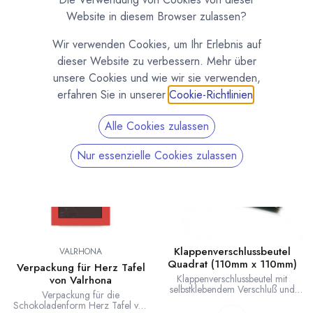
Selbstklebende Klappenverschlussbeutel als optimale
Website in diesem Browser zulassen?
Verpackung für Tafelschokolade. Unterschiedliche größen für
alle gängigen Tafelformate. Mit diesen Beuteln kannst du
Wir verwenden Cookies, um Ihr Erlebnis auf
deine Tafeln schnell und sicher verpacken.
dieser Website zu verbessern. Mehr über
unsere Cookies und wie wir sie verwenden,
erfahren Sie in unserer
Cookie-Richtlinien
.
Alle Cookies zulassen
Nur essenzielle Cookies zulassen
Klappenverschlussbeutel
VALRHONA
Quadrat (110mm x 110mm)
Verpackung für Herz Tafel
Klappenverschlussbeutel mit
von Valrhona
selbstklebendem Verschluß und
Verpackung für die
Abrissperforation. Passend für
Schokoladenform Herz Tafel von
quadratische Tafeln. Maße: Länge: