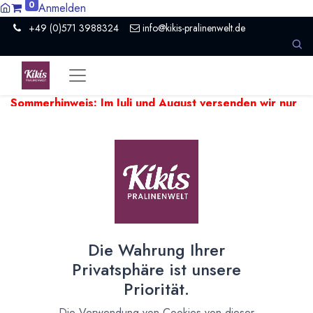
0
Anmelden
+49 (0)571 3988324
info@kikis-pralinenwelt.de
Sommerhinweis: Im Juli und August versenden wir nur
einmal pro Woche.
Aufgrund hoher Temperaturen kann es
beim Versand empfindlicher Produkte zu Verzögerungen
kommen. Wir versenden temperaturempfindliche Artikel falls
nötig ein paar Tage später.
Zeige
40
Die Wahrung Ihrer
Kakaonibs
Privatsphäre ist unsere
Priorität.
Edel Kakaonibs - Bio -Vegan - Roh oder
Die Verwendung von Cookies von dieser