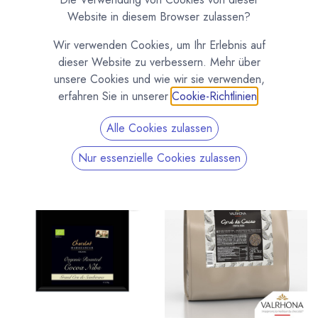
Geröstet
Website in diesem Browser zulassen?
Kakaonibs - gebrochene und geschälte Kakaobohnen - in
Wir verwenden Cookies, um Ihr Erlebnis auf
unterschiedlichen Varianten. Roh oder geröstet, Bio, pur
dieser Website zu verbessern. Mehr über
oder karamellisiert. Von Valrhona, Paccari, Michel Cluizel und
unsere Cookies und wie wir sie verwenden,
anderen großen Chocolatiers. Kakanibs können als
erfahren Sie in unserer
Cookie-Richtlinien
.
Ausgangsprodukt für eigene Schokolade dienen, aber auch
als Knusprige Zutat in Pralinen, Schokoladen, Müsli und
Alle Cookies zulassen
Backwaren eingesetzt werden.
Nur essenzielle Cookies zulassen