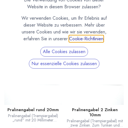
Pralinengabeln und Trempiergabeln zum Tunken, Überziehen
Website in diesem Browser zulassen?
und Dekorieren von Pralinen und Trüffeln. Mit den speziell
geformten Gabeln lassen sich Pralinen und Trüffel
Wir verwenden Cookies, um Ihr Erlebnis auf
unterschiedlicher Form und Größe in Schokolade tunken,
dieser Website zu verbessern. Mehr über
überziehen und mit Gabelabdrücken verzieren.
unsere Cookies und wie wir sie verwenden,
erfahren Sie in unserer
Cookie-Richtlinien
.
Alle Cookies zulassen
Nur essenzielle Cookies zulassen
Pralinengabel rund 20mm
Pralinengabel 2 Zinken
10mm
Pralinengabel (Trempiergabel)
„rund“ mit 20 Millimeter
Pralinengabel (Trempiergabel) mit
Durchmesser. Zum Tunken und
zwei Zinken. Zum Tunken und