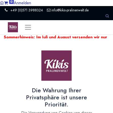
0
Anmelden
+49 (0)571 3988324
info@kikis-pralinenwelt.de
Sommerhinweis: Im Juli und August versenden wir nur
einmal pro Woche.
Aufgrund hoher Temperaturen kann es
beim Versand empfindlicher Produkte zu Verzögerungen
kommen. Wir versenden temperaturempfindliche Artikel falls
nötig ein paar Tage später.
Zeige
50
Die Wahrung Ihrer
Pralinengabeln
Privatsphäre ist unsere
Priorität.
Pralinengabeln und Trempiergabeln
Die Verwendung von Cookies von dieser