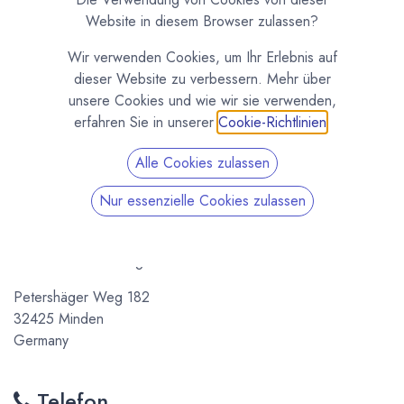
Website in diesem Browser zulassen?
Wir verwenden Cookies, um Ihr Erlebnis auf
dieser Website zu verbessern. Mehr über
Kontakt - So kannst Du uns erreichen
unsere Cookies und wie wir sie verwenden,
Du kannst persönlich mit uns in unserem Manufakturladen
erfahren Sie in unserer
Cookie-Richtlinien
.
sprechen, oder uns per Telefon oder E-Mail kontaktieren.
Alle Cookies zulassen
Wir tun unser Bestes, um so schnell wie möglich zu
antworten.
Nur essenzielle Cookies zulassen
Kiki's Pralinenwelt
Inh. Kirsten Homborg
Petershäger Weg 182
32425 Minden
Germany
Telefon