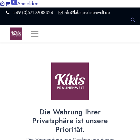
0
Anmelden
+49 (0)571 3988324
info@kikis-pralinenwelt.de
Impressum
Kiki's Pralinenwelt
Inhaberin: Kirsten Homborg
Petershäger Weg 182
32425 Minden
Die Wahrung Ihrer
Privatsphäre ist unsere
Deutschland
Priorität.
Telefon: +49 (0)571 3988324
Die Verwendung von Cookies von dieser