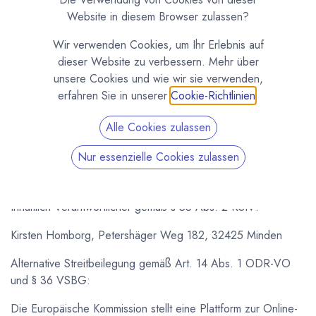
E-Mail:
info[at]kikis-pralinenwelt.de
Website in diesem Browser zulassen?
Internet: www.kikis-pralinenwelt.de
Wir verwenden Cookies, um Ihr Erlebnis auf
dieser Website zu verbessern. Mehr über
Umsatzsteuer-Identifikationsnummer gemäß § 27 a
unsere Cookies und wie wir sie verwenden,
Umsatzsteuergesetzt: DE 268277733
erfahren Sie in unserer
Cookie-Richtlinien
.
Bio Kontrollstelle: DE-ÖKO-006
Alle Cookies zulassen
Unser aktuelles Bio Zertifikat senden wir Ihnen gerne auf
Nur essenzielle Cookies zulassen
Anfrage zu. Sie können dieses auch direkt online bei unserer
Kontrollstelle ABCERT abrufen:
ABCERT AG
Inhaltlich Verantwortlicher gemäß § 55 Abs. 2 RStV:
Kirsten Homborg, Petershäger Weg 182, 32425 Minden
Alternative Streitbeilegung gemäß Art. 14 Abs. 1 ODR-VO
und § 36 VSBG:
Die Europäische Kommission stellt eine Plattform zur Online-