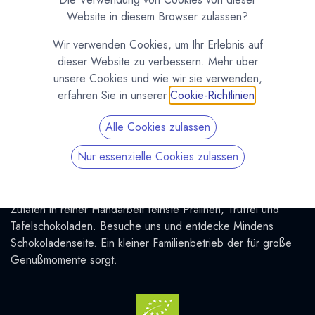
Dein Kundenkonto
Website in diesem Browser zulassen?
Versand & Zahlung
Widerrufsrecht
Wir verwenden Cookies, um Ihr Erlebnis auf
dieser Website zu verbessern. Mehr über
Widerruf erklären
unsere Cookies und wie wir sie verwenden,
AGB
erfahren Sie in unserer
Cookie-Richtlinien
.
Datenschutzerklärung
Impressum
Alle Cookies zulassen
Nur essenzielle Cookies zulassen
Über uns
Seit 2005 fertigen wir in Minden (Westfalen) aus besten
Zutaten in reiner Handarbeit feinste Pralinen, Trüffel und
Tafelschokoladen. Besuche uns und entdecke Mindens
Schokoladenseite. Ein kleiner Familienbetrieb der für große
Genußmomente sorgt.