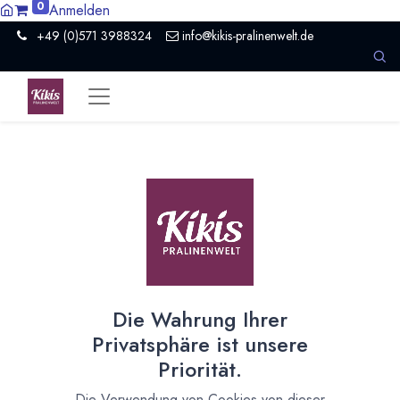
0
Anmelden
+49 (0)571 3988324
info@kikis-pralinenwelt.de
Bestellung überprüfen
Ihr Warenkorb ist noch leer!
Weiter
Die Wahrung Ihrer
Privatsphäre ist unsere
Priorität.
Nützliche Links
Die Verwendung von Cookies von dieser