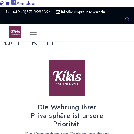
0
Anmelden
+49 (0)571 3988324
info@kikis-pralinenwelt.de
Vielen Dank!
Deine Nachricht wurde erfolgreich übermittelt.
Wir melden uns so schnell wie möglich.
Kiki's Pralinenwelt Inh. Kirsten Homborg
Petershäger Weg 182
Die Wahrung Ihrer
32425 Minden
Deutschland
Privatsphäre ist unsere
+49 (0) 571 3988324
Priorität.
info@kikis-pralinenwelt.de
Die Verwendung von Cookies von dieser