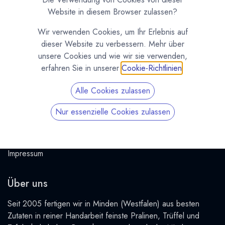
Google Maps
Website in diesem Browser zulassen?
Wir verwenden Cookies, um Ihr Erlebnis auf
dieser Website zu verbessern. Mehr über
Nützliche Links
unsere Cookies und wie wir sie verwenden,
erfahren Sie in unserer
Cookie-Richtlinien
.
Dein Kundenkonto
Versand & Zahlung
Alle Cookies zulassen
Widerrufsrecht
Nur essenzielle Cookies zulassen
Widerruf erklären
AGB
Datenschutzerklärung
Impressum
Über uns
Seit 2005 fertigen wir in Minden (Westfalen) aus besten
Zutaten in reiner Handarbeit feinste Pralinen, Trüffel und