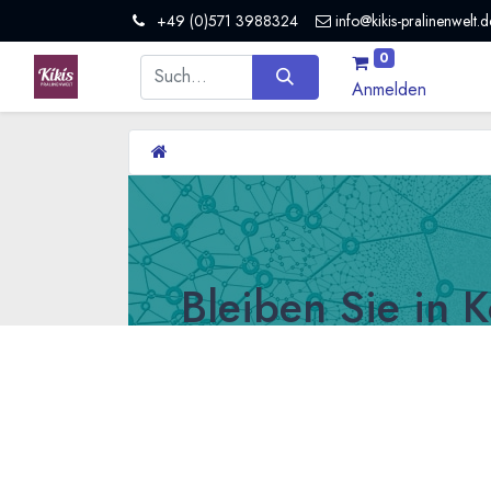
+49 (0)571 3988324
info@kikis-pralinenwelt.d
0
Anmelden
Bleiben Sie in 
Alleine können wir wenig erreichen, zusa