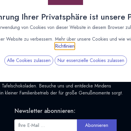
1 Mitglieder
rung Ihrer Privatsphäre ist unsere Pr
0 Nachrichten / Monat
rwendung von Cookies von dieser Website in diesem Browser zu
ser Website zu verbessern. Mehr über unsere Cookies und wie wir
Richtlinien
.
Alle Cookies zulassen
Nur essenzielle Cookies zulassen
wir in Minden (Westfalen) aus besten Zutaten in reiner Handarbeit 
und Tafelschokoladen. Besuche uns und entdecke Mindens
in kleiner Familienbetrieb der für große Genußmomente sorgt.
Newsletter abonnieren:
Abonnieren