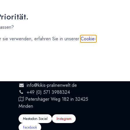
Anmelden
iorität.
lassen?
 sie verwenden, erfahren Sie in unserer
Cookie-
So erreichst Du uns
feinste
Kontaktiere uns
info@kikis-pralinenwelt.de
+49 (0) 571 3988324
Petershäger Weg 182 in 32425
Minden
Mastodon.Social
Instagram
Facebook