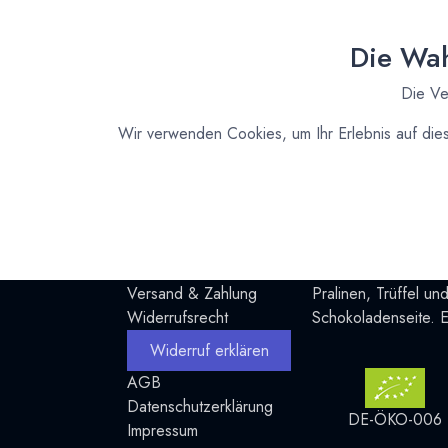
Discussion Group
Die Wah
Public Discussion Group
Die Ve
Wir verwenden Cookies, um Ihr Erlebnis auf die
Nützliche Links
Über uns
Dein Kundenkonto
Seit 2005 fertigen 
Versand & Zahlung
Pralinen, Trüffel 
Widerrufsrecht
Schokoladenseite. E
Widerruf erklären
AGB
Datenschutzerklärung
DE-ÖKO-006
Impressum