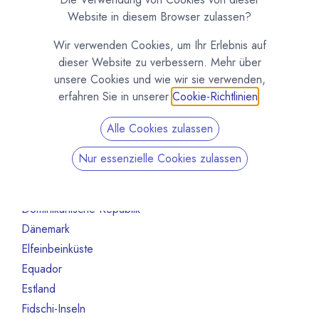
Australien
10
Website in diesem Browser zulassen?
Bahrain
1
Wir verwenden Cookies, um Ihr Erlebnis auf
Belgien
80
dieser Website zu verbessern. Mehr über
Benin
1
unsere Cookies und wie wir sie verwenden,
Brasilien
18
erfahren Sie in unserer
Cookie-Richtlinien
.
Bulgarien
1
Alle Cookies zulassen
Chile
1
China
2
Nur essenzielle Cookies zulassen
Costa Rica
3
Deutschland
468
Dominikanische Republik
2
Dänemark
13
Elfeinbeinküste
4
Equador
12
Estland
1
Fidschi-Inseln
1