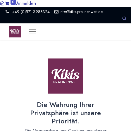
0
Anmelden
+49 (0)571 3988324
info@kikis-pralinenwelt.de
Suche nach lokalem Anbieter?
Einen Vertriebspartner kontaktieren
Nach Level filtern
Alle Kategorien
1
Händler Schokolade
1
Die Wahrung Ihrer
Nach Land filtern
Privatsphäre ist unsere
Alle Länder
1386
Priorität.
Argentinien
3
Die Verwendung von Cookies von dieser