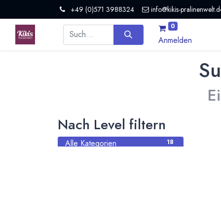
+49 (0)571 3988324
info@kikis-pralinenwelt.d
0
Anmelden
Su
E
Nach Level filtern
Alle Kategorien
18
Hersteller Schokolade
13
Schule
1
Organisation
2
Nicht mehr aktiv
2