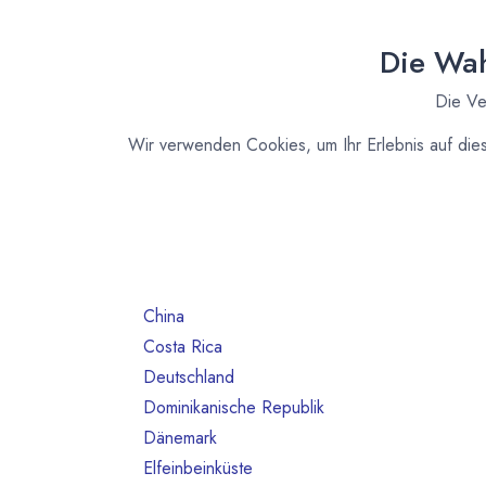
Nach Land filtern
Alle Länder
1386
Die Wah
Argentinien
3
Die Ve
Australien
10
Bahrain
1
Wir verwenden Cookies, um Ihr Erlebnis auf die
Belgien
80
Benin
1
Brasilien
18
Bulgarien
1
Chile
1
China
2
Costa Rica
3
Deutschland
468
Dominikanische Republik
2
Dänemark
13
Elfeinbeinküste
4