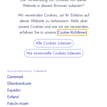
Australien
10
Website in diesem Browser zulassen?
Bahrain
1
Wir verwenden Cookies, um Ihr Erlebnis auf
Belgien
80
dieser Website zu verbessern. Mehr über
Benin
1
unsere Cookies und wie wir sie verwenden,
Brasilien
18
erfahren Sie in unserer
Cookie-Richtlinien
.
Bulgarien
1
Alle Cookies zulassen
Chile
1
China
2
Nur essenzielle Cookies zulassen
Costa Rica
3
Deutschland
468
Dominikanische Republik
2
Dänemark
13
Elfeinbeinküste
4
Equador
12
Estland
1
Fidschi-Inseln
1