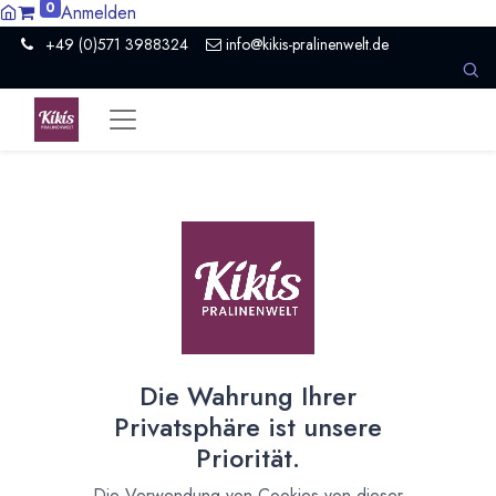
0
Anmelden
+49 (0)571 3988324
info@kikis-pralinenwelt.de
Suche nach lokalem Anbieter?
Einen Vertriebspartner kontaktieren
Nach Level filtern
Alle Kategorien
1
Hersteller Schokolade
1
Die Wahrung Ihrer
Nach Land filtern
Privatsphäre ist unsere
Alle Länder
1386
Priorität.
Argentinien
3
Die Verwendung von Cookies von dieser