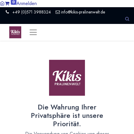
0
Anmelden
+49 (0)571 3988324
info@kikis-pralinenwelt.de
Suche nach lokalem Anbieter?
Einen Vertriebspartner kontaktieren
Nach Level filtern
Alle Kategorien
1
Hersteller Schokolade
1
Die Wahrung Ihrer
Nach Land filtern
Privatsphäre ist unsere
Alle Länder
1386
Priorität.
Argentinien
3
Die Verwendung von Cookies von dieser