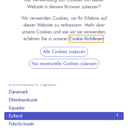
Australien
10
Website in diesem Browser zulassen?
Bahrain
1
Wir verwenden Cookies, um Ihr Erlebnis auf
Belgien
80
dieser Website zu verbessern. Mehr über
Benin
1
unsere Cookies und wie wir sie verwenden,
Brasilien
18
erfahren Sie in unserer
Cookie-Richtlinien
.
Bulgarien
1
Alle Cookies zulassen
Chile
1
China
2
Nur essenzielle Cookies zulassen
Costa Rica
3
Deutschland
468
Dominikanische Republik
2
Dänemark
13
Elfeinbeinküste
4
Equador
12
Estland
1
Fidschi-Inseln
1