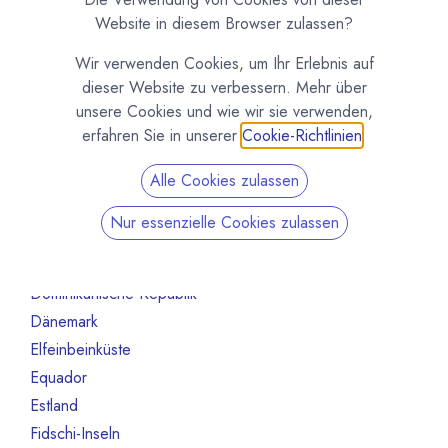
Australien
10
Website in diesem Browser zulassen?
Bahrain
1
Wir verwenden Cookies, um Ihr Erlebnis auf
Belgien
80
dieser Website zu verbessern. Mehr über
Benin
1
unsere Cookies und wie wir sie verwenden,
Brasilien
18
erfahren Sie in unserer
Cookie-Richtlinien
.
Bulgarien
1
Alle Cookies zulassen
Chile
1
China
2
Nur essenzielle Cookies zulassen
Costa Rica
3
Deutschland
468
Dominikanische Republik
2
Dänemark
13
Elfeinbeinküste
4
Equador
12
Estland
1
Fidschi-Inseln
1