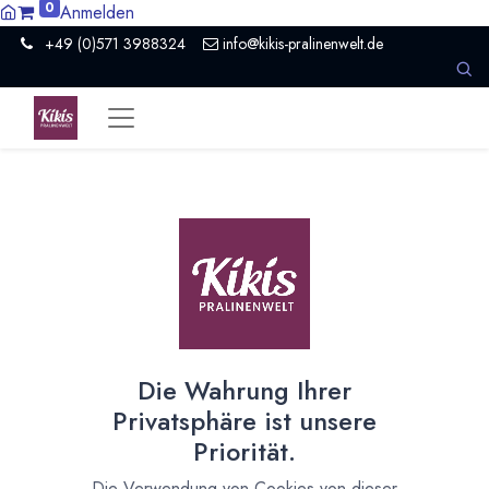
0
Anmelden
+49 (0)571 3988324
info@kikis-pralinenwelt.de
Suche nach lokalem Anbieter?
Einen Vertriebspartner kontaktieren
Nach Level filtern
Alle Kategorien
1
Museum / Erlebniswelt
1
Die Wahrung Ihrer
Nach Land filtern
Privatsphäre ist unsere
Alle Länder
1386
Priorität.
Argentinien
3
Die Verwendung von Cookies von dieser