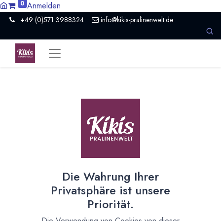
0
Anmelden
+49 (0)571 3988324
info@kikis-pralinenwelt.de
Suche nach lokalem Anbieter?
Einen Vertriebspartner kontaktieren
Nach Level filtern
Alle Kategorien
1
Organisation
1
Die Wahrung Ihrer
Nach Land filtern
Privatsphäre ist unsere
Alle Länder
1386
Priorität.
Argentinien
3
Die Verwendung von Cookies von dieser