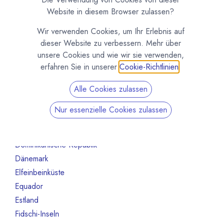
Australien
10
Website in diesem Browser zulassen?
Bahrain
1
Wir verwenden Cookies, um Ihr Erlebnis auf
Belgien
80
dieser Website zu verbessern. Mehr über
Benin
1
unsere Cookies und wie wir sie verwenden,
Brasilien
18
erfahren Sie in unserer
Cookie-Richtlinien
.
Bulgarien
1
Alle Cookies zulassen
Chile
1
China
2
Nur essenzielle Cookies zulassen
Costa Rica
3
Deutschland
468
Dominikanische Republik
2
Dänemark
13
Elfeinbeinküste
4
Equador
12
Estland
1
Fidschi-Inseln
1