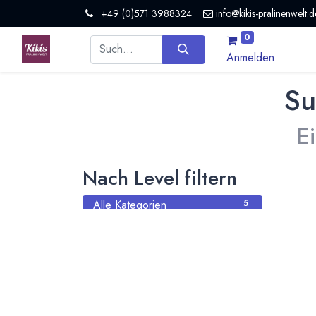
+49 (0)571 3988324
info@kikis-pralinenwelt.d
0
Anmelden
Su
E
Nach Level filtern
Alle Kategorien
5
Hersteller Schokolade
5
Nach Land filtern
Alle Länder
1386
Argentinien
3