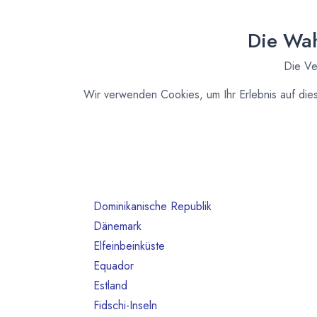
Australien
10
Bahrain
1
Die Wah
Belgien
80
Die Ve
Benin
1
Brasilien
18
Wir verwenden Cookies, um Ihr Erlebnis auf die
Bulgarien
1
Chile
1
China
2
Costa Rica
3
Deutschland
468
Dominikanische Republik
2
Dänemark
13
Elfeinbeinküste
4
Equador
12
Estland
1
Fidschi-Inseln
1