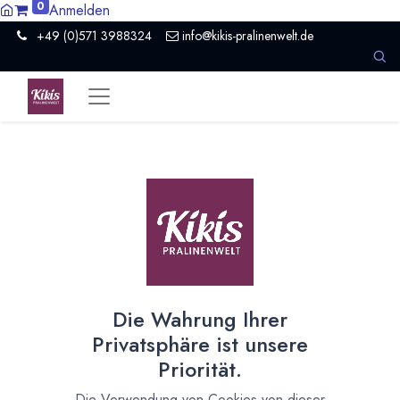
0
Anmelden
+49 (0)571 3988324
info@kikis-pralinenwelt.de
Suche nach lokalem Anbieter?
Einen Vertriebspartner kontaktieren
Nach Level filtern
Alle Kategorien
10
Hersteller Schokolade
10
Die Wahrung Ihrer
Nach Land filtern
Privatsphäre ist unsere
Alle Länder
1386
Priorität.
Argentinien
3
Die Verwendung von Cookies von dieser