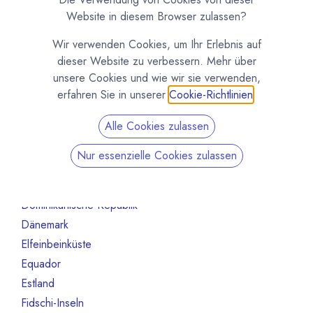
Australien
10
Website in diesem Browser zulassen?
Bahrain
1
Wir verwenden Cookies, um Ihr Erlebnis auf
Belgien
80
dieser Website zu verbessern. Mehr über
Benin
1
unsere Cookies und wie wir sie verwenden,
Brasilien
18
erfahren Sie in unserer
Cookie-Richtlinien
.
Bulgarien
1
Alle Cookies zulassen
Chile
1
China
2
Nur essenzielle Cookies zulassen
Costa Rica
3
Deutschland
468
Dominikanische Republik
2
Dänemark
13
Elfeinbeinküste
4
Equador
12
Estland
1
Fidschi-Inseln
1