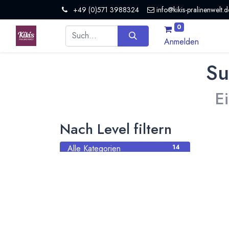
+49 (0)571 3988324
info@kikis-pralinenwelt.d
0
Anmelden
Su
E
Nach Level filtern
Alle Kategorien
14
Hersteller Schokolade
11
Organisation
1
Nicht mehr aktiv
2
Nach Land filtern