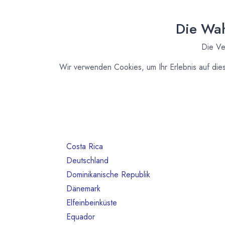
Alle Länder
1386
Argentinien
3
Die Wah
Australien
10
Die Ve
Bahrain
1
Belgien
80
Wir verwenden Cookies, um Ihr Erlebnis auf die
Benin
1
Brasilien
18
Bulgarien
1
Chile
1
China
2
Costa Rica
3
Deutschland
468
Dominikanische Republik
2
Dänemark
13
Elfeinbeinküste
4
Equador
12