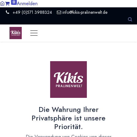
0
Anmelden
+49 (0)571 3988324
info@kikis-pralinenwelt.de
Suche nach lokalem Anbieter?
Einen Vertriebspartner kontaktieren
Nach Level filtern
Alle Kategorien
4
Hersteller Schokolade
4
Die Wahrung Ihrer
Nach Land filtern
Privatsphäre ist unsere
Alle Länder
1386
Priorität.
Argentinien
3
Die Verwendung von Cookies von dieser