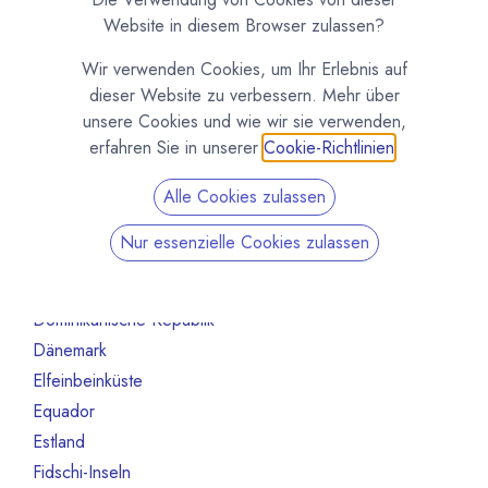
Australien
10
Website in diesem Browser zulassen?
Bahrain
1
Wir verwenden Cookies, um Ihr Erlebnis auf
Belgien
80
dieser Website zu verbessern. Mehr über
Benin
1
unsere Cookies und wie wir sie verwenden,
Brasilien
18
erfahren Sie in unserer
Cookie-Richtlinien
.
Bulgarien
1
Alle Cookies zulassen
Chile
1
China
2
Nur essenzielle Cookies zulassen
Costa Rica
3
Deutschland
468
Dominikanische Republik
2
Dänemark
13
Elfeinbeinküste
4
Equador
12
Estland
1
Fidschi-Inseln
1