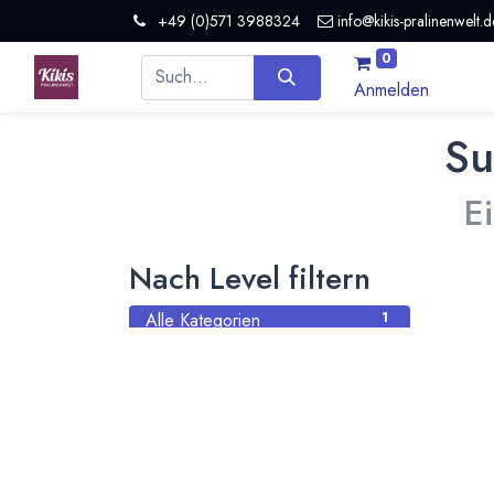
+49 (0)571 3988324
info@kikis-pralinenwelt.d
0
Anmelden
Su
E
Nach Level filtern
Alle Kategorien
1
Hersteller Schokolade
1
Nach Land filtern
Alle Länder
1386
Argentinien
3