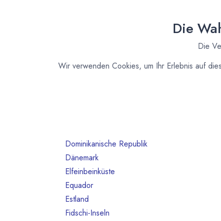
Australien
10
Bahrain
1
Die Wah
Belgien
80
Die Ve
Benin
1
Brasilien
18
Wir verwenden Cookies, um Ihr Erlebnis auf die
Bulgarien
1
Chile
1
China
2
Costa Rica
3
Deutschland
468
Dominikanische Republik
2
Dänemark
13
Elfeinbeinküste
4
Equador
12
Estland
1
Fidschi-Inseln
1