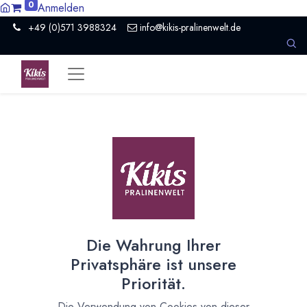
0
Anmelden
+49 (0)571 3988324
info@kikis-pralinenwelt.de
Suche nach lokalem Anbieter?
Einen Vertriebspartner kontaktieren
Nach Level filtern
Alle Kategorien
1
Hersteller Schokolade
1
Die Wahrung Ihrer
Nach Land filtern
Privatsphäre ist unsere
Alle Länder
1386
Priorität.
Argentinien
3
Die Verwendung von Cookies von dieser