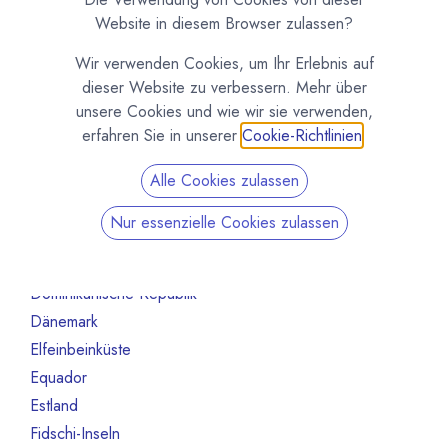
Australien
10
Website in diesem Browser zulassen?
Bahrain
1
Wir verwenden Cookies, um Ihr Erlebnis auf
Belgien
80
dieser Website zu verbessern. Mehr über
Benin
1
unsere Cookies und wie wir sie verwenden,
Brasilien
18
erfahren Sie in unserer
Cookie-Richtlinien
.
Bulgarien
1
Alle Cookies zulassen
Chile
1
China
2
Nur essenzielle Cookies zulassen
Costa Rica
3
Deutschland
468
Dominikanische Republik
2
Dänemark
13
Elfeinbeinküste
4
Equador
12
Estland
1
Fidschi-Inseln
1