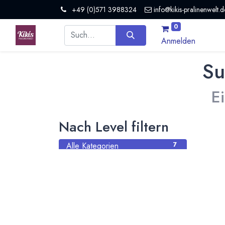
+49 (0)571 3988324
info@kikis-pralinenwelt.d
0
Anmelden
Su
E
Nach Level filtern
Alle Kategorien
7
Hersteller Schokolade
7
Nach Land filtern
Alle Länder
1386
Argentinien
3