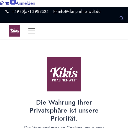
0
Anmelden
+49 (0)571 3988324
info@kikis-pralinenwelt.de
Suche nach lokalem Anbieter?
Einen Vertriebspartner kontaktieren
Nach Level filtern
Alle Kategorien
1
Organisation
1
Die Wahrung Ihrer
Nach Land filtern
Privatsphäre ist unsere
Alle Länder
1386
Priorität.
Argentinien
3
Die Verwendung von Cookies von dieser