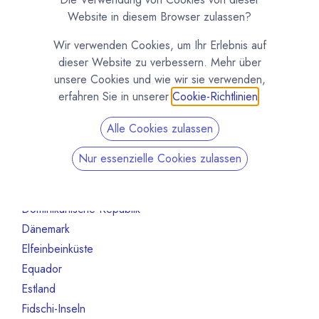
Australien
10
Website in diesem Browser zulassen?
Bahrain
1
Wir verwenden Cookies, um Ihr Erlebnis auf
Belgien
80
dieser Website zu verbessern. Mehr über
Benin
1
unsere Cookies und wie wir sie verwenden,
Brasilien
18
erfahren Sie in unserer
Cookie-Richtlinien
.
Bulgarien
1
Alle Cookies zulassen
Chile
1
China
2
Nur essenzielle Cookies zulassen
Costa Rica
3
Deutschland
468
Dominikanische Republik
2
Dänemark
13
Elfeinbeinküste
4
Equador
12
Estland
1
Fidschi-Inseln
1