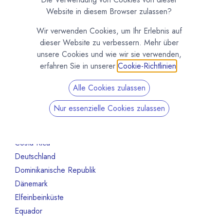
Alle Länder
1386
Website in diesem Browser zulassen?
Argentinien
3
Wir verwenden Cookies, um Ihr Erlebnis auf
Australien
10
dieser Website zu verbessern. Mehr über
Bahrain
1
unsere Cookies und wie wir sie verwenden,
Belgien
80
erfahren Sie in unserer
Cookie-Richtlinien
.
Benin
1
Alle Cookies zulassen
Brasilien
18
Bulgarien
1
Nur essenzielle Cookies zulassen
Chile
1
China
2
Costa Rica
3
Deutschland
468
Dominikanische Republik
2
Dänemark
13
Elfeinbeinküste
4
Equador
12