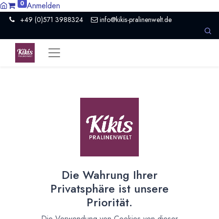
0
Anmelden
+49 (0)571 3988324
info@kikis-pralinenwelt.de
Suche nach lokalem Anbieter?
Einen Vertriebspartner kontaktieren
Nach Level filtern
Alle Kategorien
7
Hersteller Schokolade
4
Die Wahrung Ihrer
Schokoladeformen
1
Privatsphäre ist unsere
Maschinen und Ausrüstung
2
Priorität.
Nach Land filtern
Die Verwendung von Cookies von dieser