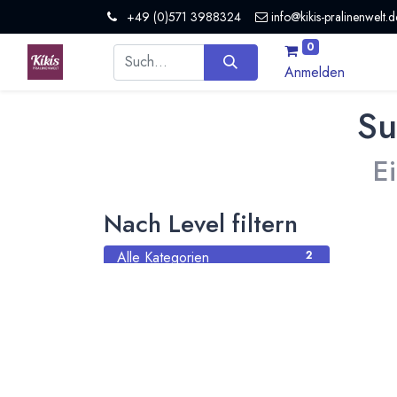
+49 (0)571 3988324
info@kikis-pralinenwelt.d
0
Anmelden
Su
E
Nach Level filtern
Alle Kategorien
2
Hersteller Schokolade
2
Nach Land filtern
Alle Länder
1386
Argentinien
3