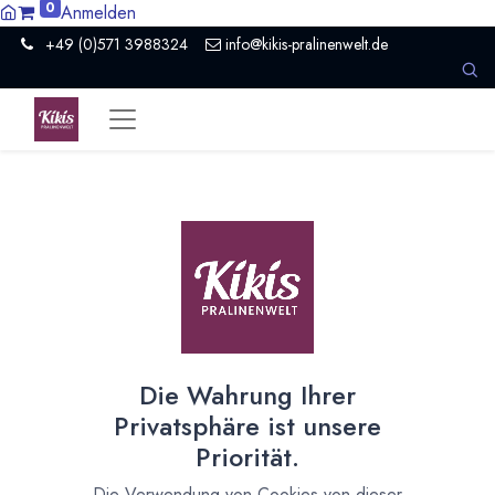
0
Anmelden
+49 (0)571 3988324
info@kikis-pralinenwelt.de
Suche nach lokalem Anbieter?
Einen Vertriebspartner kontaktieren
Nach Level filtern
Alle Kategorien
1386
Hersteller Schokolade
911
Die Wahrung Ihrer
Händler Schokolade
94
Privatsphäre ist unsere
Schule
10
Priorität.
Museum / Erlebniswelt
21
Presse / Medien
10
Die Verwendung von Cookies von dieser