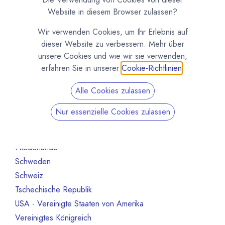
Organisation
70
Website in diesem Browser zulassen?
Schokoladeformen
14
Wir verwenden Cookies, um Ihr Erlebnis auf
Maschinen und Ausrüstung
47
dieser Website zu verbessern. Mehr über
Roh- und Halbfabrikate
66
unsere Cookies und wie wir sie verwenden,
Andere
13
erfahren Sie in unserer
Cookie-Richtlinien
.
Nicht mehr aktiv
130
Alle Cookies zulassen
Nach Land filtern
Nur essenzielle Cookies zulassen
Alle Länder
13
Deutschland
6
Niederlande
1
Schweden
1
Schweiz
1
Tschechische Republik
1
USA - Vereinigte Staaten von Amerika
1
Vereinigtes Königreich
2