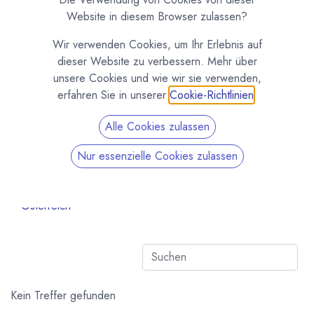
Alle Länder
94
Website in diesem Browser zulassen?
Benin
1
Wir verwenden Cookies, um Ihr Erlebnis auf
Costa Rica
1
dieser Website zu verbessern. Mehr über
Deutschland
77
unsere Cookies und wie wir sie verwenden,
Equador
1
erfahren Sie in unserer
Cookie-Richtlinien
.
Frankreich
1
Alle Cookies zulassen
Italien
1
Schweiz
2
Nur essenzielle Cookies zulassen
Tschechische Republik
1
Vereinigtes Königreich
1
Österreich
8
Kein Treffer gefunden