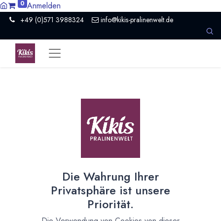
0
Anmelden
+49 (0)571 3988324
info@kikis-pralinenwelt.de
Suche nach lokalem Anbieter?
Einen Vertriebspartner kontaktieren
Nach Level filtern
Alle Kategorien
12
Hersteller Schokolade
7
Die Wahrung Ihrer
Händler Schokolade
1
Privatsphäre ist unsere
Roh- und Halbfabrikate
4
Priorität.
Nach Land filtern
Die Verwendung von Cookies von dieser